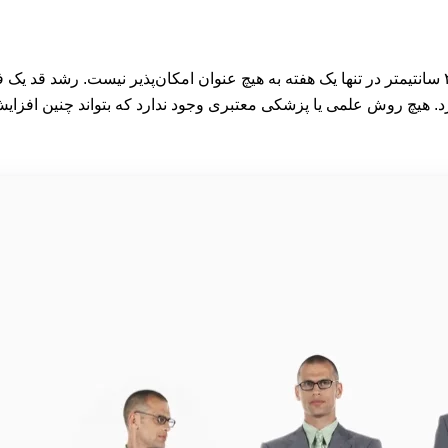
پاسخ کوتاه و روشن به این پرسش “خیر” است. افزایش قد تا ۲۰ سانتیمتر در تنها یک هفته به هیچ عنوان
. هیچ روش علمی یا پزشکی معتبری وجود ندارد که بتواند چنین افزایش