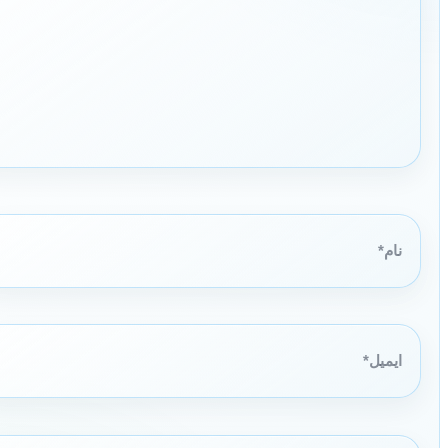
نام*
ایمیل*
وبگاه