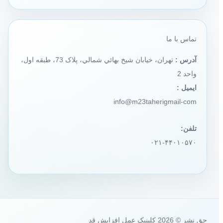
تماس با ما
آدرس :
تهران، خيابان شيخ بهائي شمالي، پلاک 73، طبقه اول،
واحد 2
ایمیل :
info@m23taherigmail-com
تلفن:
۰۲۱-۴۴۰۱۰۵۷۰
حق نشر © 2026 کلینیک عمل افزایش قد