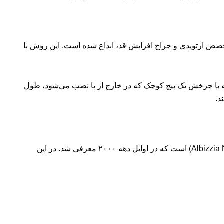
صص ارتوپدی و جراح افزایش قد، ابداع شده است. این روش با
است که با چرخش یک پیچ کوچک که در خارج از پا نصب می‌شود، طول
د.
توسط دکتر ژان-مارک گیشه، جراح ارتوپد برجسته، توسعه یافته است. این روش بهبود‌یافته‌ای از میخ آلبیزیا (Albizzia Nail) است که در اوایل دهه ۲۰۰۰ معرفی شد. در این