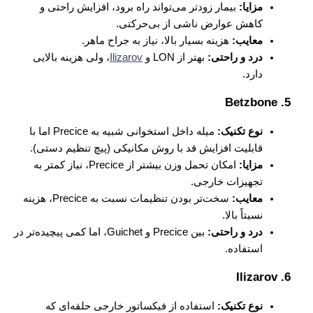
مزایا:
بیمار زودتر می‌تواند راه برود، افزایش راحتی و
کاهش عوارض ناشی از بی‌حرکتی.
معایب:
هزینه بسیار بالا، نیاز به جراح ماهر.
درد و راحتی:
بهتر از LON و
Ilizarov
، ولی هزینه بالایی
دارد.
Betzbone
5.
نوع تکنیک:
میله داخل استخوانی شبیه به Precice اما با
قابلیت افزایش قد با روش مکانیکی (پیچ تنظیم دستی).
مزایا:
امکان تحمل وزن بیشتر از Precice، نیاز کمتر به
تجهیزات خارجی.
معایب:
سخت‌تر بودن تنظیمات نسبت به Precice، هزینه
نسبتاً بالا.
درد و راحتی:
بین Precice و Guichet، اما کمی پیچیده‌تر در
استفاده.
Ilizarov
6.
نوع تکنیک:
استفاده از فیکساتور خارجی حلقه‌ای که