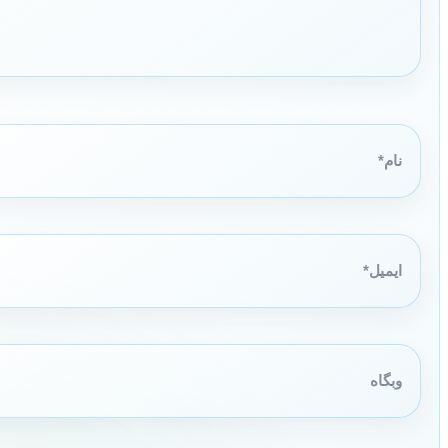
نام*
ایمیل*
وبگاه