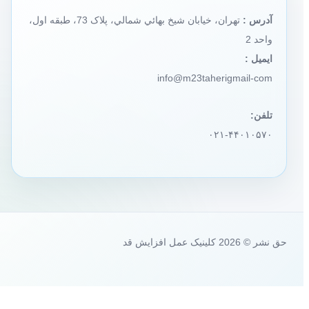
آدرس :
تهران، خيابان شيخ بهائي شمالي، پلاک 73، طبقه اول،
واحد 2
ایمیل :
info@m23taherigmail-com
تلفن:
۰۲۱-۴۴۰۱۰۵۷۰
حق نشر © 2026 کلینیک عمل افزایش قد