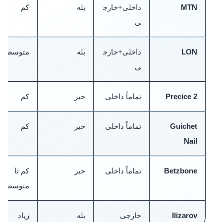
MTN
داخلی+خارج
بله
کم
ی
LON
داخلی+خارج
بله
متوسط
ی
Precice 2
تماماً داخلی
خیر
کم
Guichet
تماماً داخلی
خیر
کم
Nail
Betzbone
تماماً داخلی
خیر
کم تا
متوسط
Ilizarov
خارجی
بله
زیاد