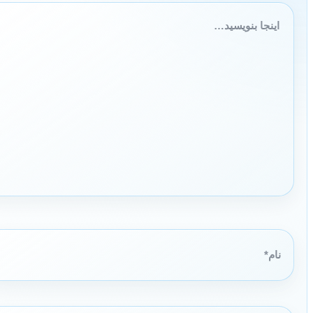
اینجا
بنویسید…
نام*