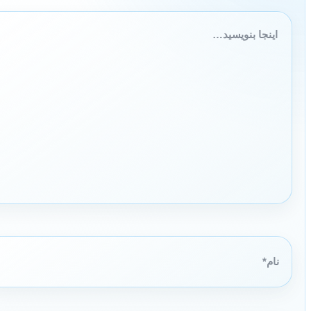
اینجا
بنویسید…
نام*