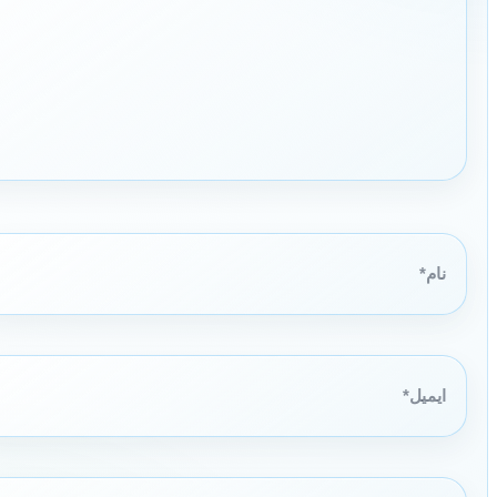
نام*
ایمیل*
وبگاه