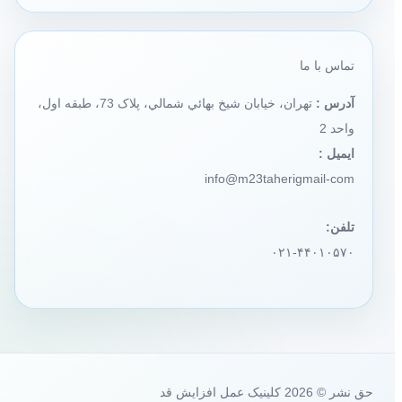
تماس با ما
آدرس :
تهران، خيابان شيخ بهائي شمالي، پلاک 73، طبقه اول،
واحد 2
ایمیل :
info@m23taherigmail-com
تلفن:
۰۲۱-۴۴۰۱۰۵۷۰
حق نشر © 2026 کلینیک عمل افزایش قد