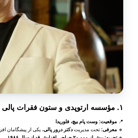
۱. مؤسسه ارتوپدی و ستون فقرات پالی (Paley Institute)
📍
موقعیت:
وست پام بیچ، فلوریدا
🔹
معرفی:
تحت مدیریت
دکتر درور پالی
، یکی از پیشگامان اف
🔹
تجربه:
بیش از ۲۰,۰۰۰ جراحی افزایش قد از سال ۱۹۸۶
.