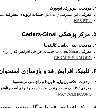
📍
موقعیت:
نیویورک، نیویورک
🔹
معرفی:
این بیمارستان به دلیل
خدمات ارتوپدی پیشرفته
شنا
HSS.EDU
🔗
۵. مرکز پزشکی Cedars-Sinai
📍
موقعیت:
لس آنجلس، کالیفرنیا
🔹
معرفی:
Cedars-Sinai خدمات جراحی افزایش قد را برای
ا
CEDARS-SINAI.ORG
🔗
۶. کلینیک افزایش قد و بازسازی استخوان Mayo Clinic
📍
موقعیت:
جکسون‌ویل، فلوریدا و راچستر، مینه‌سوتا
🔹
معرفی:
کلینیک مایو جراحی افزایش قد را برای
اصلاح ناهنج
MAYOCLINIC.ORG
🔗
۷. مرکز افزایش قد دانشگاه Loma Linda