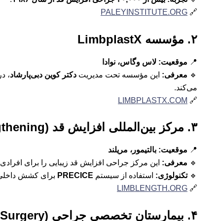
PALEYINSTITUTE.ORG
🔗
۲. مؤسسه LimbplastX
📍
موقعیت:
لاس وگاس، نوادا
🔹
معرفی:
این مؤسسه تحت مدیریت
دکتر کوین دبی‌پارشاد
، د
می‌کند.
LIMBPLASTX.COM
🔗
۳. مرکز بین‌المللی افزایش قد (International Center for Limb Lengthening)
📍
موقعیت:
بالتیمور، مریلند
🔹
معرفی:
این مرکز جراحی افزایش قد زیبایی را برای افرادی که
🔹
تکنولوژی:
استفاده از سیستم
PRECICE
برای کشش داخلی 
LIMBLENGTH.ORG
🔗
۴. بیمارستان تخصصی جراحی (HSS – Hospital for Special Surgery)