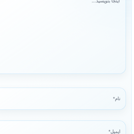
بنویسید…
نام*
ایمیل*