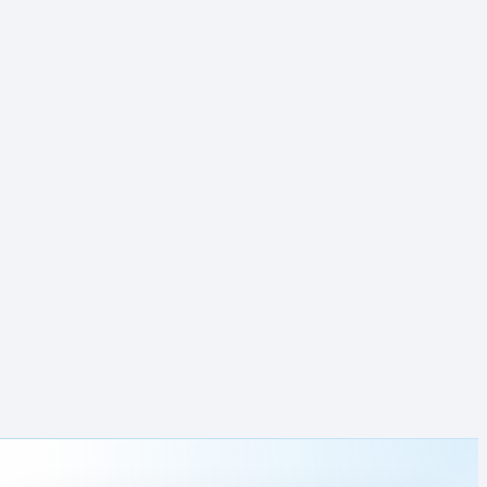
تغذیه مناسب بعد از جراحی افزایش قد برای جوش
خوردن استخوان
بعد از جراحی افزایش قد، بدن فقط در حال ترمیم یک زخم ساده
نیست. استخوان باید در فضای ایجادشده، بافت استخوانی جدید
بسازد؛ عضلات و مفاصل باید با طول جدید سازگار شوند؛ و بیمار
هم باید چند ماه فیزیوتراپی، راه رفتن با واکر و پیگیری رادیولوژی
را ادامه دهد. به همین دلیل، تغذیه بعد از […]
مطالعه بیشتر »
تغذیه
مناسب
بعد
از